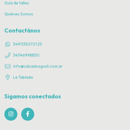
Guía de talles
Quiénes Somos
Contactános
5491135070725
541146998850
info@calzadosgusti.com.ar
La Tablada
Sigamos conectados