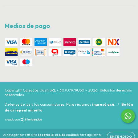
Medios de pago
Copyright Calzados Gusti SRL - 30707979050 - 2026. Todos los derechos
reservados.
Defensa de las y los consumidores. Para reclamos
ingresá acá.
/
Botón
de arrepentimiento
Al navegar por este sitio
aceptás el uso de cookies
para agilizar tu
ENTENDIDO