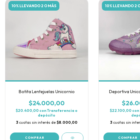
10% LLEVANDO 2 O MÁS
10% LLEVANDO 2 
Botita Lentejuelas Unicornio
Deportiva Unic
$24.000,00
$26.0
$20.400,00
con
Transferencia o
$22.100,00
con
depósito
depó
3
cuotas sin interés de
$8.000,00
3
cuotas sin inte
COMPRAR
COMPRAR