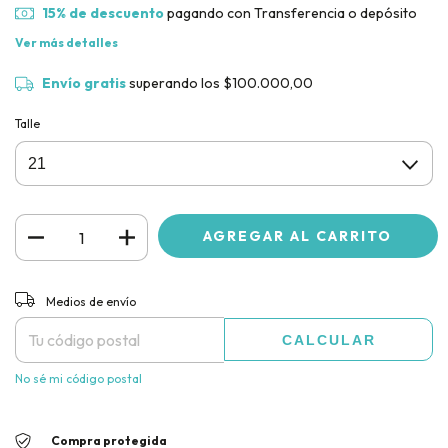
15% de descuento
pagando con Transferencia o depósito
Ver más detalles
Envío gratis
superando los
$100.000,00
Talle
CAMBIAR CP
Entregas para el CP:
Medios de envío
CALCULAR
No sé mi código postal
Compra protegida