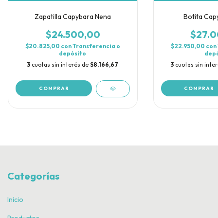
Zapatilla Capybara Nena
Botita Cap
$24.500,00
$27.0
$20.825,00
con
Transferencia o
$22.950,00
con
depósito
depó
3
cuotas sin interés de
$8.166,67
3
cuotas sin inte
COMPRAR
COMPRAR
Categorías
Inicio
Productos